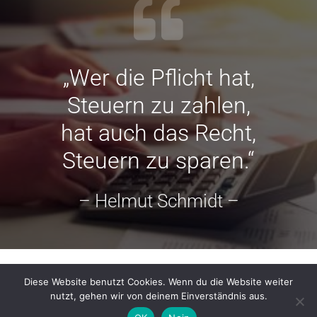
„Wer die Pflicht hat,
Steuern zu zahlen,
hat auch das Recht,
Steuern zu sparen.“
– Helmut Schmidt –
BRIGITTE THOMAS - STEUERBERATERIN © 2023
Diese Website benutzt Cookies. Wenn du die Website weiter
ALLE RECHTE VORBEHALTEN.
nutzt, gehen wir von deinem Einverständnis aus.
IMPRESSUM
DATENSCHUTZ