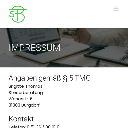
Zum
Inhalt
springen
IMPRESSUM
Angaben gemäß § 5 TMG
Brigitte Thomas
Steuerberatung
Weserstr. 6
31303 Burgdorf
Kontakt
Telefon: 0 51 36 / 88 01 0