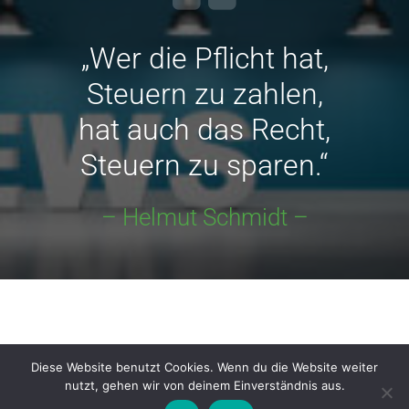
„Wer die Pflicht hat,
Steuern zu zahlen,
hat auch das Recht,
Steuern zu sparen.“
– Helmut Schmidt –
BRIGITTE THOMAS - STEUERBERATERIN © 2023
Diese Website benutzt Cookies. Wenn du die Website weiter
ALLE RECHTE VORBEHALTEN.
nutzt, gehen wir von deinem Einverständnis aus.
IMPRESSUM
DATENSCHUTZ