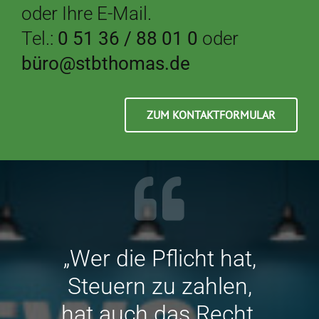
oder Ihre E-Mail.
Tel.:
0 51 36 / 88 01 0
oder
büro@stbthomas.de
ZUM KONTAKTFORMULAR
„Wer die Pflicht hat,
Steuern zu zahlen,
hat auch das Recht,